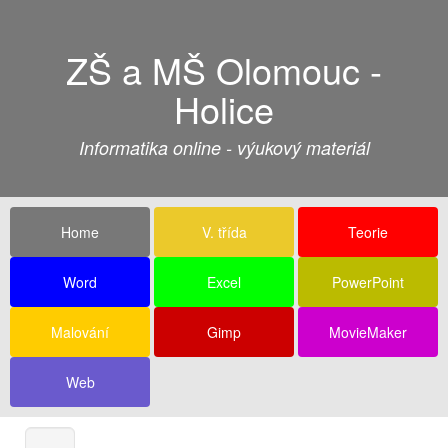
ZŠ a MŠ Olomouc -
Holice
Informatika online - výukový materiál
Home
V. třída
Teorie
Word
Excel
PowerPoint
Malování
Gimp
MovieMaker
Web