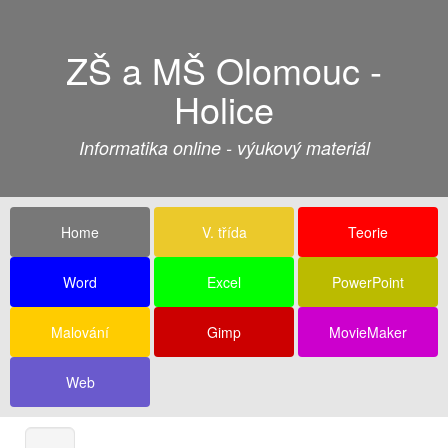
ZŠ a MŠ Olomouc -
Holice
Informatika online - výukový materiál
Home
V. třída
Teorie
Word
Excel
PowerPoint
Malování
Gimp
MovieMaker
Web